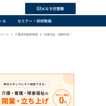
メルマガ登録
ール
セミナー・研修動画
ホーム
介護保険最新情報
制度改正・報酬改定
vol.1280令和6年