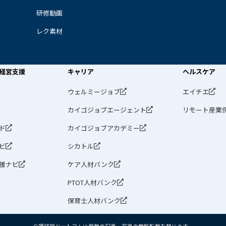
研修動画
レク素材
経営支援
キャリア
ヘルスケア
ウェルミージョブ
エイチエ
カイゴジョブエージェント
リモート産業
ド
カイゴジョブアカデミー
ビ
シカトル
援ナビ
ケア人材バンク
PTOT人材バンク
保育士人材バンク