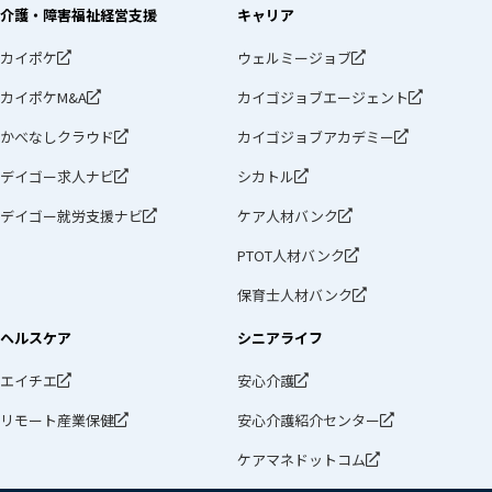
介護・障害福祉経営支援
キャリア
カイポケ
ウェルミージョブ
カイポケM&A
カイゴジョブエージェント
かべなしクラウド
カイゴジョブアカデミー
デイゴー求人ナビ
シカトル
デイゴー就労支援ナビ
ケア人材バンク
PTOT人材バンク
保育士人材バンク
ヘルスケア
シニアライフ
エイチエ
安心介護
リモート産業保健
安心介護紹介センター
ケアマネドットコム